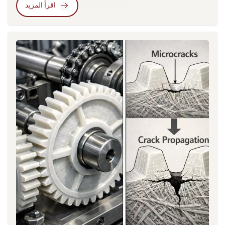
اقرأ المزيد
ذات محتوى ألياف أعلى مثل PA66 GF50، بالإضافة إلى تحسينات
هيكلية لتقليل تركيز الإجهاد. علاوة على ذلك، غالبًا ما تُجرى اختبارات
إجهاد تتجاوز 10⁷ دورة أثناء التطوير للتحقق من المتانة.تشير التجربة
إلى أنه في تطبيقات النقل المستمر، فإن معايير القوة وحدها غير
كافية لاختيار المواد بشكل موثوق. ينبغي إدخال بيانات اختبار الإجهاد
خلال مرحلة اختيار المواد المبكرة، وينبغي أن يعكس تقييم العمر
الافتراضي ظروف التشغيل الفعلية. ل مواد النايلون المعدلة، يمكن
لعوامل مثل محتوى الألياف، وتوافق الواجهة، واتجاه المعالجة،
والرطوبة البيئية أن تؤثر بشكل كبير على أداء مقاومة الإجهاد.في نهاية
المطاف، تتطلب القرارات الهندسية الموثوقة فهم كيفية مواد
التصرف تحت تأثير الإجهاد الدوري طويل الأمد بدلاً من الاعتماد فقط
على قيم القوة الثابتة.