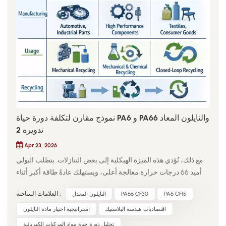
التدفق وتدرجات حرارية، مما يؤثر على سلوك التبلور وتناسق
الانكماش. غالباً ما تُعزى هذه المشكلات خطأً إلى اختلاف المواد بدلاً
من انحراف العملية.
نموذج مقارن لتكلفة دورة حياة PA6 و PA66 والنايلون المعاد
تدويره 2
Apr 23, 2026
مع ذلك، تُؤدي هذه الميزة الهيكلية إلى بعض التنازلات. يتطلب البولي
أميد 66 درجات حرارة معالجة أعلى، ويستهلك عادةً طاقة أكبر أثناء
عملية التشكيل بالحقن. في بيئات التصنيع واسعة النطاق، تؤثر هذه
PA6 GF15
PA66 GF30
النايلون المعدل
العلامات الساخنة :
الاختلافات على استهلاك الطاقة في الآلات، ووقت التبريد، ومدة دورة
القالب.تصبح المقارنة أكثر تعقيدًا عندما يتم إدخال النايلون المعاد
اقتصاديات هندسة البلاستيك
استراتيجية اختيار مادة النايلون
تدويره في عملية اختيار المواد. يُستخلص النايلون المعاد تدويره عادةً
تحليل دورة حياة مواد المركبات الكهربائية