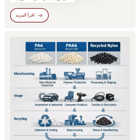
من مخلفات ما بعد الصناعة أو نفايات ما بعد الاستهلاك. بعد التنظيف
وإعادة التركيب والتثبيت، يمكن إعادة إدخال المادة في دورة الإنتاج
اقرأ المزيد
كمادة خام للبلاستيك الهندسي.من أهم مزايا النايلون المعاد تدويره
انخفاض بصمته الكربونية بشكل ملحوظ مقارنةً بإنتاج البوليمر الخام.
إضافةً إلى ذلك، فإن سعر المواد المعاد تدويرها يكون أحيانًا أقل تأثرًا
بتقلبات أسواق المواد الخام البتروكيماوية. ومع ذلك، لا تزال المخاوف
بشأن استقرار الخصائص وتناسق الدفعات تتطلب التحقق الهندسي
الدقيق.تُظهر تجارب العديد من مشاريع التصنيع أن سعر المواد الخام
وحده نادرًا ما يُحدد النتيجة الاقتصادية النهائية. على سبيل المثال، في
مشروع مكونات هيكلية للأجهزة المنزلية، بدا البولي أميد 6 (PA6) في
البداية المادة الأكثر فعالية من حيث التكلفة نظرًا لانخفاض سعره
مقارنةً بـ PA66. ومع ذلك، كشفت اختبارات التقادم طويلة المدى أن
المكون فقد تدريجياً استقراره الأبعاد عند تعرضه لدرجات حرارة
تشغيل مستمرة تبلغ حوالي 90 درجة مئوية.وللتعويض عن هذا التأثير،
اضطر المهندسون إلى زيادة سُمك جدار تصميم المكون. وقد أدى هذا
التعديل إلى زيادة إجمالي استهلاك المواد، وتطلب إجراء تعديلات على
هيكل قالب الحقن. ونتيجة لذلك، تراجعت الميزة السعرية الأولية لـ
PA6 انخفض بشكل ملحوظ.لوحظ وضع مماثل في بعض مكونات
المركبات الكهربائية. فقد اختارت بعض برامج التصميم الأولية مواد