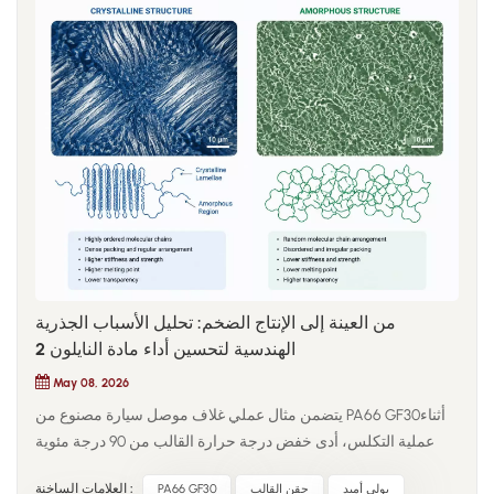
من العينة إلى الإنتاج الضخم: تحليل الأسباب الجذرية
الهندسية لتحسين أداء مادة النايلون 2
May 08, 2026
يتضمن مثال عملي غلاف موصل سيارة مصنوع من PA66 GF30أثناء
عملية التكلس، أدى خفض درجة حرارة القالب من 90 درجة مئوية
إلى 70 درجة مئوية إلى تحسين زمن الدورة، ولكنه قلل من مقاومة
بولي أميد
حقن القالب
PA66 GF30
العلامات الساخنة :