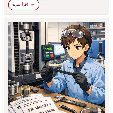
أصبحت أطر الامتثال العالمية للمواد أكثر صرامة. وقد وضعت لوائح
اقرأ المزيد
مثل REACH وRoHS وELV متطلبات بيئية أساسية للمواد المستخدمة
في مكونات السيارات. وفي الوقت نفسه، تؤثر المناقشات التنظيمية
الجديدة المتعلقة بقيود PFAS والإفصاح عن البصمة الكربونية تدريجيًا
على سياسات اختيار المواد التي تتبناها شركات تصنيع السيارات
الأصلية. وتكتسب هذه التغييرات أهمية خاصة بالنسبة لـ مركبات البولي
أميد، والتي تستخدم على نطاق واسع في المكونات الكهربائية
والهيكلية داخل المركبات الكهربائية.من وجهة نظر هندسية، مواد
النايلون تُستخدم هذه المواد بشكل شائع في مكونات حزم البطاريات،
وأغلفة موصلات الجهد العالي، ووحدات إدارة الحرارة، والهياكل
الطرفية للمحركات الكهربائية. وبالمقارنة مع مركبات محركات
الاحتراق الداخلي التقليدية، فإن منصات المركبات الكهربائية تُعرّض
المواد لظروف تشغيل مختلفة. فغالبًا ما تتعرض المكونات القريبة من
وحدات البطاريات أو أنظمة القيادة الكهربائية لدرجات حرارة تشغيل
مستمرة تتجاوز 80-90 درجة مئوية، ودورات حرارية متكررة،
ومجالات كهربائية.في مثل هذه البيئات، يصبح استقرار العزل
الكهربائي على المدى الطويل بنفس أهمية القوة الميكانيكية. فعلى
سبيل المثال، يجب أن تحافظ أغلفة موصلات الجهد العالي على ثبات
أبعادها مع منع التسرب الكهربائي في ظروف الرطوبة العالية.