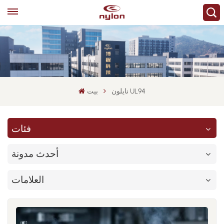
نايلون UL94
بيت
فئات
أحدث مدونة
العلامات