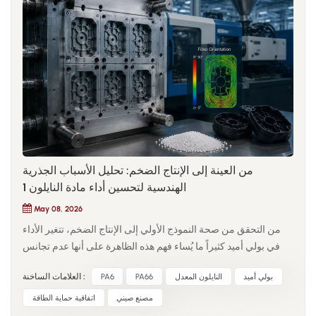
من العينة إلى الإنتاج الضخم: تحليل الأسباب الجذرية
الهندسية لتحسين أداء مادة النايلون 1
May 08, 2026
من التحقق من صحة النموذج الأولي إلى الإنتاج الضخم، تتغير الأداء
في بولي أميد كثيراً ما يُساء فهم هذه الظاهرة على أنها عدم تجانس
في المادة، بينما هي في الواقع ناتجة عن تغيرات في ظروف التصنيع.
بولي أميد
النايلون المعدل
PA66
PA6
العلامات الساخنة :
في بيئات المختبرات المُحكمة، تُنتج العينات المقولبة بالحقن في ظل
ظروف تجفيف مستقرة، وقص منخفض، ودرجات حرارة مثالية
مصنع صيني
اتفاقية حماية الطاقة
للقالب. مع ذلك، عند الانتقال إلى الإنتاج على نطاق واسع، تُغير