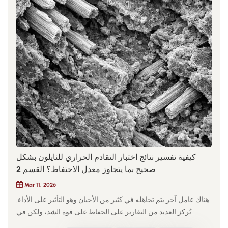
التصميم ومهندسو المواد وفرق المشتريات بتقييم المواد معاً، يمكنهم
مراعاة التصميم الهيكلي وأداء المواد والتسعير في آن واحد. من خلال
فهم تكلفة المواد على مستوى النظام، يتضح أن فرص توفير التكاليف
نادراً ما تأتي من معيار واحد، بل من التحسين عبر عملية تصميم المنتج
وتصنيعه بأكملها.لذلك، فإن مفتاح التحسين مادة النايلون التكلفة هي لا
يقتصر الأمر على إيجاد مواد أرخص فحسب، بل يتطلب ترسيخ عقلية
هندسية منهجية. فمن التصميم الهيكلي وأداء المواد إلى كفاءة التصنيع،
يمكن لكل مرحلة أن تؤثر على التكلفة النهائية. بمجرد أن تطور
الشركة هذه القدرة الشاملة لإدارة التكاليف، يتطور تحسين المواد من
مجرد تفاوض سلبي على الأسعار إلى أداة استراتيجية لتعزيز القدرة
التنافسية للمنتج.
كيفية تفسير نتائج اختبار التقادم الحراري للنايلون بشكل
صحيح بما يتجاوز معدل الاحتفاظ؟ القسم 2
Mar 11, 2026
هناك عامل آخر يتم تجاهله في كثير من الأحيان وهو التأثير على الأداء.
تُركز العديد من التقارير على الحفاظ على قوة الشد، ولكن في
التطبيقات الهيكلية، غالبًا ما يكمن الخطر الحقيقي في كسر هش. بعد