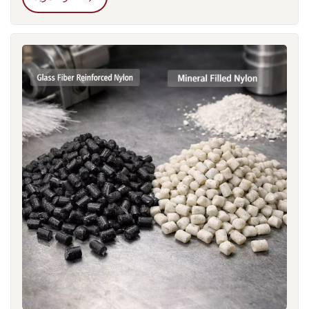
على نظام المعايير الأوروبية (EN) لتقييم كل من المواد والمنتجات.
تغطي هذه المعايير جوانب متعددة تشمل الأداء الميكانيكي، ومقاومة
اللهب، وثبات الأبعاد، والموثوقية البيئية. في التطبيقات الكهربائية،
على سبيل المثال، قد يطلب العملاء من المواد أن تتوافق في آن واحد
مع اختبار سلك التوهج وفقًا للمعيار EN 60695 واختبار الشد وفقًا
للمعيار EN ISO 527. مواد إذا لم يتم تقييمها وفقًا لهذه المعايير خلال
مرحلة التطوير، فقد يصبح من الضروري إجراء اختبارات إضافية
وتعديلات على التركيبة لاحقًا.حدث مثال نموذجي في مشروع موصل
صناعي. خلال المناقشات الأولية، طلب العميل مادة PA66 مقاومة
للهب بتصنيف UL94 V0. قدم المورد تركيبة تقليدية مقاومة للهب
وأكمل اختبارات UL. مع ذلك، خلال عملية التحقق النهائية في أوروبا،
أُضيفت متطلبات إضافية، بما في ذلك اختبار السلك المتوهج EN
60695-2-11 عند 750 درجة مئوية واختبار درجة حرارة الانحراف
الحراري EN ISO 75. فشلت التركيبة الأصلية في اختبار السلك
المتوهج، مما أجبر المورد على إعادة تصميم نظام مقاومة اللهب
وإعادة إجراءات الاعتماد. امتد الجدول الزمني للمشروع لعدة
أشهر.من منظور هندسة المواد، لا يكمن التحدي الرئيسي في التعقيد
التقني، بل في تفسير المعايير. غالباً ما تُركز معايير EN على ظروف
السلامة في الواقع العملي. يُحاكي اختبار السلك المتوهج حالات ارتفاع