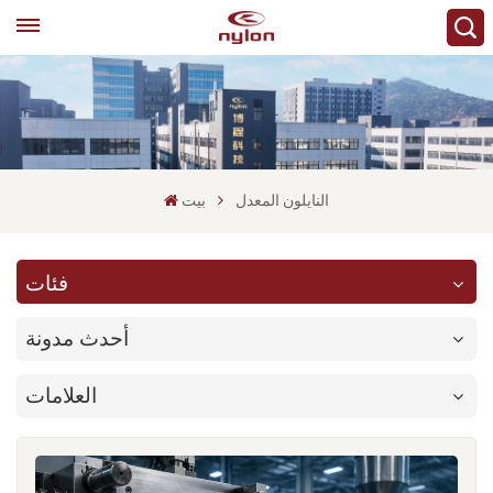
النايلون المعدل
بيت
فئات
أحدث مدونة
العلامات