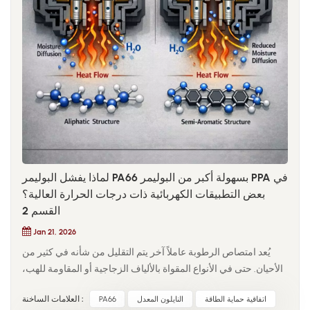
السعي لتحقيق أقصى قدر من التعزيز.ement.
لماذا يفشل البوليمر PA66 بسهولة أكبر من البوليمر PPA في
بعض التطبيقات الكهربائية ذات درجات الحرارة العالية؟
القسم 2
Jan 21, 2026
يُعد امتصاص الرطوبة عاملاً آخر يتم التقليل من شأنه في كثير من
الأحيان. حتى في الأنواع المقواة بالألياف الزجاجية أو المقاومة للهب،
يحتفظ البولي أميد 66 بمحتوى رطوبة متوازن أعلى من البولي أميدات
اتفاقية حماية الطاقة
النايلون المعدل
PA66
العلامات الساخنة :
شبه العطرية. في البيئات الكهربائية، لا تقتصر آثار الرطوبة الممتصة