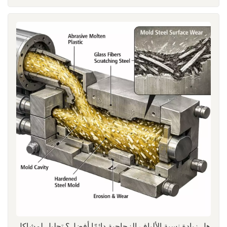
واحداً؛ بل إنها تنتج عن فجوات بين اختبار المواد المعياري والتطبيق
الهندسي الحقيقي.في سيناريوهات هندسية حقيقية، اختبار UL94
يُجرى الاختبار على عينات موحدة ذات سماكة واتجاه وظروف اشتعال
مضبوطة بدقة. مع ذلك، غالبًا ما تتميز الأجزاء المصبوبة الفعلية
بأشكال هندسية معقدة تشمل أضلاعًا وجدرانًا رقيقة وحشوات
وخطوط لحام متعددة الاتجاهات. عندما يقل الحد الأدنى لسماكة جدار
أحد المكونات عن السماكة المستخدمة في شهادة UL94، تتغير فعالية
نظام مقاومة اللهب بشكل جذري. قد لا تتطور طبقة الفحم الواقية
المتكونة أثناء الاحتراق بشكل مستمر، مما يؤدي إلى احتراق سريع
في الأجزاء الرقيقة الموضعية. هذه الظاهرة شائعة بشكل خاص في
أغلفة المرحلات ودعامات الأطراف ومكونات الموصلات.من منظور
المواد، فإن تصنيف UL94 للنايلون المقاوم للهب ليس خاصية جوهرية،
بل نتيجة التفاعلات بين نظام مثبط اللهب، والبوليمر الأساسي،
ومحتوى الحشو، وتاريخ المعالجة. في الأنظمة القائمة على مادة
PA66، على سبيل المثال، تعتمد مقاومة اللهب بشكل كبير على تكوين
طبقة فحم كثيفة أثناء الاحتراق. وتتأثر هذه العملية بشدة بمحتوى
الرطوبة، وحرارة القص، وتوزيع الوزن الجزيئي. وقد تؤدي درجة
حرارة الانصهار المرتفعة أو مدة بقاء المادة لفترة طويلة أثناء عملية
هل زيادة نسبة الألياف الزجاجية دائمًا أفضل؟ تحليل لمشاكل