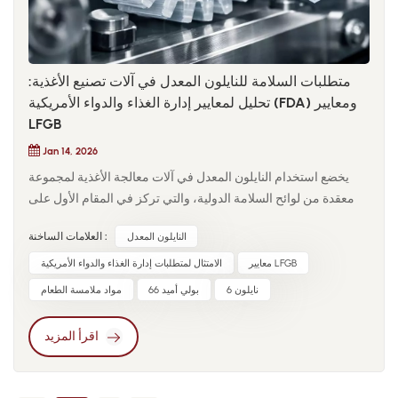
الموثوقية العالية، يصبح هامش الأمان لمادة PA66 أضيق. لا تكمن
ميزة PPA في قيم الأداء القصوى، بل في استقرارها طوال فترة
الخدمة بأكملها.
متطلبات السلامة للنايلون المعدل في آلات تصنيع الأغذية:
تحليل لمعايير إدارة الغذاء والدواء الأمريكية (FDA) ومعايير
LFGB
Jan 14, 2026
يخضع استخدام النايلون المعدل في آلات معالجة الأغذية لمجموعة
معقدة من لوائح السلامة الدولية، والتي تركز في المقام الأول على
منع انتقال المواد الكيميائية إلى المواد الغذائية. البولياميدات
النايلون المعدل
العلامات الساخنة :
المعدلةيجب أن تضمن المواد المُدعّمة بالألياف الزجاجية أو المُثبّتات
عدم تسرب إضافاتها الوظيفية تحت تأثير الإجهاد الحراري أو
معايير LFGB
الامتثال لمتطلبات إدارة الغذاء والدواء الأمريكية
الميكانيكي. يضع إطار عمل إدارة الغذاء والدواء الأمريكية، وتحديدًا
نايلون 6
بولي أميد 66
مواد ملامسة الطعام
البند 21 CFR 177.1500، معايير صارمة للكسور القابلة للاستخلاص في
مذيبات مُحدّدة، مع التركيز على نقاء المونومرات وسلامة المحفزات
اقرأ المزيد
المُستخدمة أثناء عملية البلمرة. بالنسبة لآلات تصنيع الأغذية عالية
الأداء، يعني الامتثال أن المادة...تظل السلامة الهيكلية والاستقرار
الكيميائي دون مساس طوال فترة تشغيلها، مما يضمن عدم دخول أي