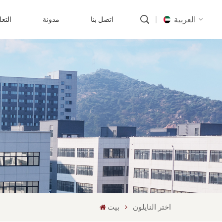
العربية
اتصل بنا
مدونة
التع
English
русский
português
العربية
中文
اختر النايلون
بيت