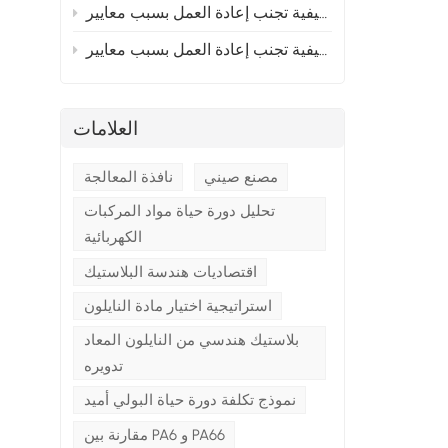
إلى أوروبا؟ القسم 2
 إلى أوروبا؟ القسم 1
العلامات
مصنع صيني
نافذة المعالجة
تحليل دورة حياة مواد المركبات
الكهربائية
اقتصاديات هندسة البلاستيك
استراتيجية اختيار مادة النايلون
بلاستيك هندسي من النايلون المعاد
تدويره
نموذج تكلفة دورة حياة البولي أميد
مقارنة بين PA6 و PA66