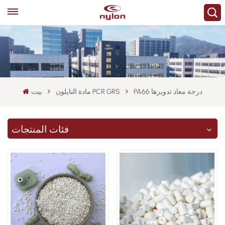
PA66 درجة معاد تدويرها
مادة النايلون PCR GRS
بيت
فئات المنتجات