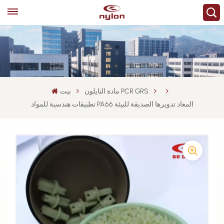
مادة النايلون PCR GRS
بيت
تطبيقات هندسية للمواد PA66 المعاد تدويرها الصديقة للبيئة