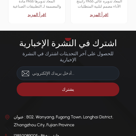
راتينج PA66 المعاد تدويره عالي
مادة PA66 المعاد تدويرها
الأداء مصمم لتلبية المتطلبات
والمصممة لـ التطبيقات الصناعية
المتطلبات الميكانيكية والحرارية
الصديقة للبيئة. إنه يوفر موثوقًا
اقرأ المزيد
اقرأ المزيد
عبر مختلف الصناعات.
القوة الميكانيكية بينما تقليل الأثر
البيئي.
اشترك في النشرة الإخبارية
للحصول على آخر التحديثات اشترك في النشرة
الإخبارية
عنوان : B02, Wanyang, Fugong Town, Longhai District,
Zhangzhou City, Fujian Province
هاتف : +86 -13850089005