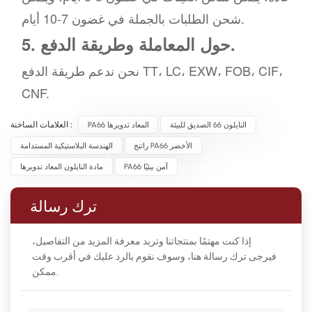
شحن الطلبات بالجملة في غضون 7-10 أيام.
5. حول المعاملة وطريقة الدفع.
نحن ندعم طريقة الدفع TT، LC، EXW، FOB، CIF،
CNF.
النايلون 66 الصديق للبيئة
PA66 المعاد تدويرها
العلامات الساخنة :
راتنج PA66 الأخضر
الهندسة البلاستيكية المستدامة
PA66 آمن بيئيًا
مادة النايلون المعاد تدويرها
ترك رسالة
إذا كنت مهتمًا بمنتجاتنا وتريد معرفة المزيد من التفاصيل،
فيرجى ترك رسالة هنا، وسوف نقوم بالرد عليك في أقرب وقت
ممكن.