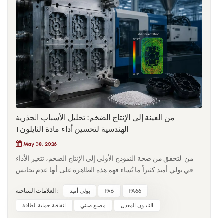
من العينة إلى الإنتاج الضخم: تحليل الأسباب الجذرية
الهندسية لتحسين أداء مادة النايلون 1
May 08, 2026
من التحقق من صحة النموذج الأولي إلى الإنتاج الضخم، تتغير الأداء
في بولي أميد كثيراً ما يُساء فهم هذه الظاهرة على أنها عدم تجانس
في المادة، بينما هي في الواقع ناتجة عن تغيرات في ظروف التصنيع.
PA66
PA6
بولي أميد
العلامات الساخنة :
في بيئات المختبرات المُحكمة، تُنتج العينات المقولبة بالحقن في ظل
ظروف تجفيف مستقرة، وقص منخفض، ودرجات حرارة مثالية
النايلون المعدل
مصنع صيني
اتفاقية حماية الطاقة
للقالب. مع ذلك، عند الانتقال إلى الإنتاج على نطاق واسع، تُغير