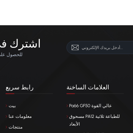
اشترك في 
للحصول على 
العلامات الساخنة
رابط سريع
Pa66 GF50 عالي القوة
بيت
مسحوق PA12 للطباعة ثلاثية
معلومات عنا
الأبعاد
منتجات