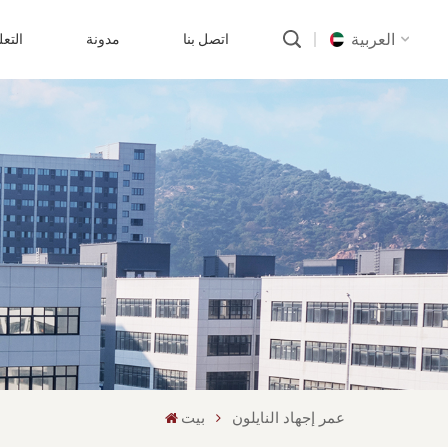
العربية
اتصل بنا
مدونة
التع
English
русский
português
العربية
中文
عمر إجهاد النايلون
بيت