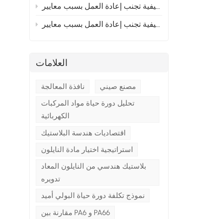
إلى أوروبا؟ القسم 2
 إلى أوروبا؟ القسم 1
العلامات
ت
مصنع صيني
نافذة المعالجة
تحليل دورة حياة مواد المركبات
الكهربائية
اقتصاديات هندسة البلاستيك
استراتيجية اختيار مادة النايلون
بلاستيك هندسي من النايلون المعاد
تدويره
نموذج تكلفة دورة حياة البولي أميد
مقارنة بين PA6 و PA66