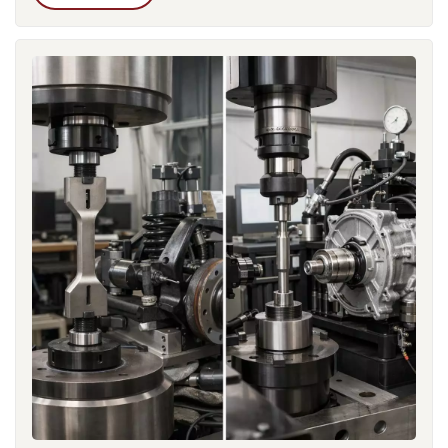
التقادم الحراري.نايلون مقوى بالألياف الزجاجية يُضيف هذا بُعدًا جديدًا
لتحليل التقادم. فعلى مدى فترات طويلة عند درجات حرارة مرتفعة،
قد تضعف منطقة التماس بين الألياف والمادة الأساسية، مما يؤثر على
مقاومة الإجهاد والسلامة الهيكلية. غالبًا ما يكشف الفحص المجهري
لأسطح الكسر عن انسحاب الألياف بعد التقادم، مما يدل على تدهور
منطقة التماس. يمكن أن توفر هذه الملاحظات أدلة قيّمة قد تغفلها
الاختبارات الميكانيكية التقليدية.ثمة مشكلة عملية أخرى تنشأ عندما
يقوم المهندسون بمقارنة نتائج التقادم من مختبرات مختلفة.يمكن أن
تؤثر الاختلافات في سُمك العينة، وطريقة تحضيرها، وظروف التقادم،
بشكل كبير على نتائج الاختبار. فعلى سبيل المثال، يكون انتشار
الأكسجين عبر العينات السميكة أبطأ، مما قد يُغير معدل التدهور
الظاهري. ولإجراء مقارنة ذات مغزى، يجب إجراء اختبارات التقادم
في ظل ظروف ثابتة.غالباً ما يكمل مهندسو المواد ذوو الخبرة
اختبارات التقادم الحراري القياسية بالتحقق من صحة التطبيقات
المحددة. في مجال تطوير السيارات، تُجرى اختبارات التدوير الحراري
أو اختبارات التقادم الحراري الرطوبي المشترك بشكل شائع لمحاكاة
بيئات الخدمة الحقيقية. ورغم أن هذه الاختبارات تتطلب موارد إضافية،
إلا أنها توفر تنبؤًا أكثر موثوقية بالمتانة على المدى الطويل.أخيرًا،
يتطلب التفسير الصحيح لنتائج التقادم الحراري للنايلون إطار تقييم