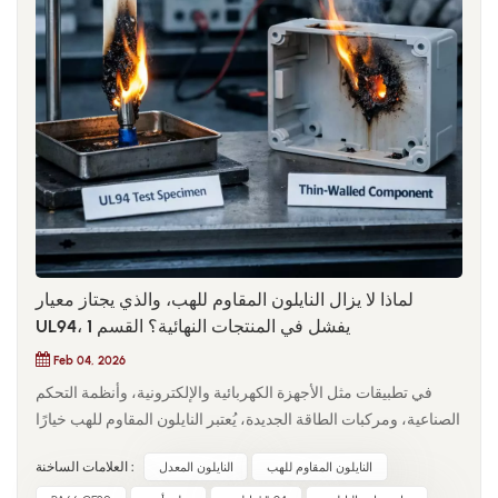
لماذا لا يزال النايلون المقاوم للهب، والذي يجتاز معيار
UL94، يفشل في المنتجات النهائية؟ القسم 1
Feb 04, 2026
في تطبيقات مثل الأجهزة الكهربائية والإلكترونية، وأنظمة التحكم
الصناعية، ومركبات الطاقة الجديدة، يُعتبر النايلون المقاوم للهب خيارًا
افتراضيًا للمواد. عندما تحقق المادة... UL94 V-0 أو تصنيف V-1 خلال
النايلون المقاوم للهب
النايلون المعدل
العلامات الساخنة :
مرحلة الاختيار، يُفترض عادةً استيفاء المتطلبات التنظيمية ومتطلبات