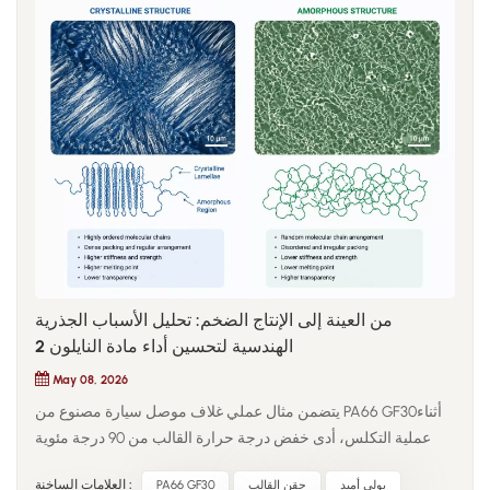
من العينة إلى الإنتاج الضخم: تحليل الأسباب الجذرية
الهندسية لتحسين أداء مادة النايلون 2
May 08, 2026
يتضمن مثال عملي غلاف موصل سيارة مصنوع من PA66 GF30أثناء
عملية التكلس، أدى خفض درجة حرارة القالب من 90 درجة مئوية
إلى 70 درجة مئوية إلى تحسين زمن الدورة، ولكنه قلل من مقاومة
بولي أميد
حقن القالب
PA66 GF30
العلامات الساخنة :