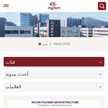
PA66 GF30
بيت
فئات
أحدث مدونة
العلامات