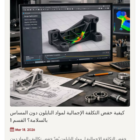
المشروع.تُظهر التجربة أن غالباً ما تنبع استراتيجيات خفض التكاليف
الأكثر فعالية من التعاون بين مختلف الأقسام. فعندما يقوم مهندسو
التصميم ومهندسو المواد وفرق المشتريات بتقييم المواد معاً، يمكنهم
مراعاة التصميم الهيكلي وأداء المواد والتسعير في آن واحد. من خلال
فهم تكلفة المواد على مستوى النظام، يتضح أن فرص توفير التكاليف
نادراً ما تأتي من معيار واحد، بل من التحسين عبر عملية تصميم المنتج
وتصنيعه بأكملها.لذلك، فإن مفتاح التحسين مادة النايلون التكلفة هي لا
يقتصر الأمر على إيجاد مواد أرخص فحسب، بل يتطلب ترسيخ عقلية
هندسية منهجية. فمن التصميم الهيكلي وأداء المواد إلى كفاءة التصنيع،
يمكن لكل مرحلة أن تؤثر على التكلفة النهائية. بمجرد أن تطور
الشركة هذه القدرة الشاملة لإدارة التكاليف، يتطور تحسين المواد من
مجرد تفاوض سلبي على الأسعار إلى أداة استراتيجية لتعزيز القدرة
التنافسية للمنتج.
كيفية خفض التكلفة الإجمالية لمواد النايلون دون المساس
بالسلامة؟ القسم 1
Mar 18, 2026
خفض التكلفة الإجمالية لـ مواد النايلون يُعدّ خفض تكاليف المواد دون