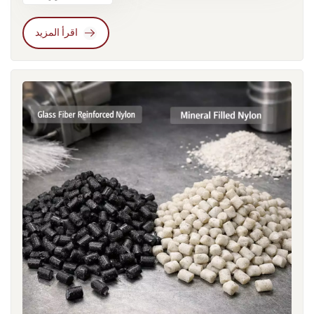
خاص بالنسبة للتعديلات مواد النايلون تُستخدم في تطبيقات السيارات
مصنعي المركبات الكيميائية إلى تحويل استراتيجيات تركيباتهم نحو
والمعدات الكهربائية والصناعية.يعتمد السوق الأوروبي بشكل كبير
أنظمة مثبطات اللهب الخالية من الهالوجينات، والتي تعتمد على التآزر
اقرأ المزيد
على نظام المعايير الأوروبية (EN) لتقييم كل من المواد والمنتجات.
بين الفوسفور والنيتروجين. وتتطلب هذه الأنظمة في كثير من الأحيان
تغطي هذه المعايير جوانب متعددة تشمل الأداء الميكانيكي، ومقاومة
تقنيات تقوية إضافية لتعويض فقدان الخواص الميكانيكية الناتج عن
اللهب، وثبات الأبعاد، والموثوقية البيئية. في التطبيقات الكهربائية،
إضافات مثبطات اللهب. ويُستخدم أحيانًا حشو معدني أو مواد تقوية
على سبيل المثال، قد يطلب العملاء من المواد أن تتوافق في آن واحد
نانوية لتحسين الصلابة والاستقرار البُعدي.ثمة اتجاه مهم آخر يتعلق
مع اختبار سلك التوهج وفقًا للمعيار EN 60695 واختبار الشد وفقًا
بإدارة البصمة الكربونية. بدأت العديد من شركات تصنيع السيارات في
للمعيار EN ISO 527. مواد إذا لم يتم تقييمها وفقًا لهذه المعايير خلال
طلب بيانات تقييم دورة حياة المواد من مورديها. ويتجاوز هذا الشرط
مرحلة التطوير، فقد يصبح من الضروري إجراء اختبارات إضافية
مجرد تقييم الأداء الميكانيكي ليشمل مصدر المواد الخام، واستهلاك
وتعديلات على التركيبة لاحقًا.حدث مثال نموذجي في مشروع موصل
الطاقة في التصنيع، وإمكانية إعادة تدويرها.
صناعي. خلال المناقشات الأولية، طلب العميل مادة PA66 مقاومة
للهب بتصنيف UL94 V0. قدم المورد تركيبة تقليدية مقاومة للهب
وأكمل اختبارات UL. مع ذلك، خلال عملية التحقق النهائية في أوروبا،
أُضيفت متطلبات إضافية، بما في ذلك اختبار السلك المتوهج EN
60695-2-11 عند 750 درجة مئوية واختبار درجة حرارة الانحراف
الحراري EN ISO 75. فشلت التركيبة الأصلية في اختبار السلك
المتوهج، مما أجبر المورد على إعادة تصميم نظام مقاومة اللهب
وإعادة إجراءات الاعتماد. امتد الجدول الزمني للمشروع لعدة
أشهر.من منظور هندسة المواد، لا يكمن التحدي الرئيسي في التعقيد