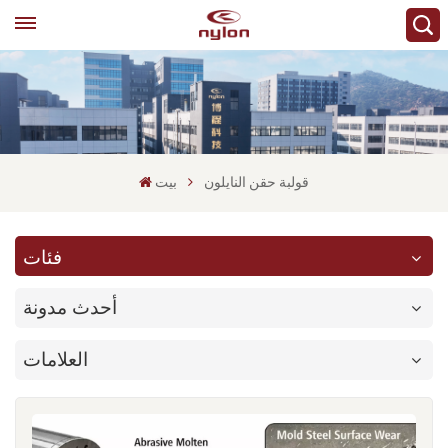
قولبة حقن النايلون
بيت
فئات
أحدث مدونة
العلامات