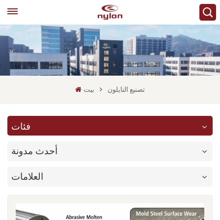
تصنيع النايلون
بيت
فئات
أحدث مدونة
العلامات