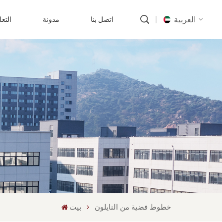
العربية
اتصل بنا
مدونة
التع
English
русский
português
العربية
中文
خطوط فضية من النايلون
بيت