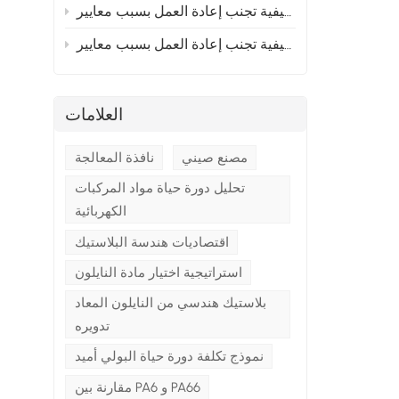
إلى أوروبا؟ القسم 2
ح
 إلى أوروبا؟ القسم 1
العلامات
مصنع صيني
نافذة المعالجة
تحليل دورة حياة مواد المركبات
الكهربائية
اقتصاديات هندسة البلاستيك
استراتيجية اختيار مادة النايلون
بلاستيك هندسي من النايلون المعاد
تدويره
نموذج تكلفة دورة حياة البولي أميد
مقارنة بين PA6 و PA66