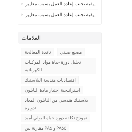
إلى أوروبا؟ القسم 2
 إلى أوروبا؟ القسم 1
العلامات
مصنع صيني
نافذة المعالجة
تحليل دورة حياة مواد المركبات
ب
الكهربائية
اقتصاديات هندسة البلاستيك
استراتيجية اختيار مادة النايلون
بلاستيك هندسي من النايلون المعاد
تدويره
نموذج تكلفة دورة حياة البولي أميد
مقارنة بين PA6 و PA66