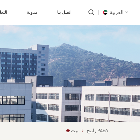
العربية
اتصل بنا
مدونة
التع
English
русский
português
العربية
中文
راتنج PA66
بيت