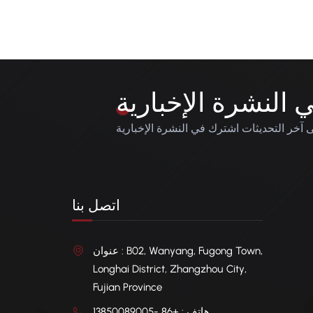
لبوابة
دة على
هشاشة
ء على
 واسع
ميرات
النشرة الإخبارية
جب أن
ند درجات حرارة تصل إلى -30 درجة مئوية
آخر التحديثات اشترك في النشرة الإخبارية
لتقوية
قاييس.
لتبلور
جة إلى
اتصل بنا
خاصية
ثوقية
عنوان : B02, Wanyang, Fugong Town,
Longhai District, Zhangzhou City,
Fujian Province
هاتف : +86 -13850089005