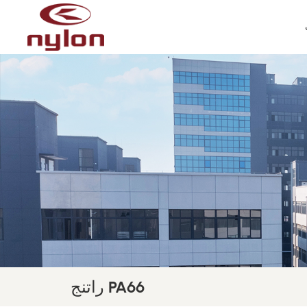
راتنج PA66