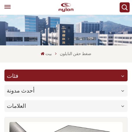
ضغط حقن النايلون
بيت
فئات
أحدث مدونة
العلامات