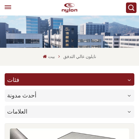
نايلون عالي التدفق
بيت
فئات
أحدث مدونة
العلامات