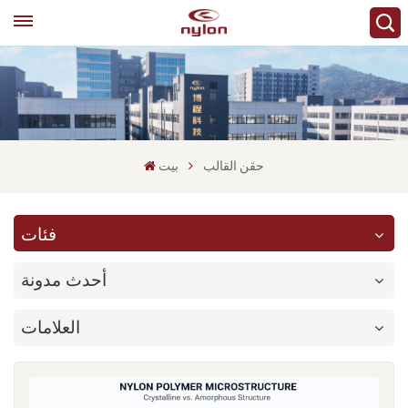
حقن القالب
بيت
فئات
أحدث مدونة
العلامات