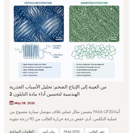
من العينة إلى الإنتاج الضخم: تحليل الأسباب الجذرية
الهندسية لتحسين أداء مادة النايلون 2
May 08, 2026
يتضمن مثال عملي غلاف موصل سيارة مصنوع من PA66 GF30أثناء
عملية التكلس، أدى خفض درجة حرارة القالب من 90 درجة مئوية
إلى 70 درجة مئوية إلى تحسين زمن الدورة، ولكنه قلل من مقاومة
حقن القالب
PA66 GF30
بولي أميد
العلامات الساخنة :