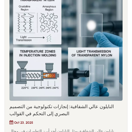
الألياف الزجاجية إلى GF40. ورغم تحسن معامل الانحناء بنسبة 25%
تقريبًا وانخفاض التمدد الحراري، إلا أن تآكلًا شديدًا للقالب ظهر خلال
ستة أشهر من بدء الإنتاج بكميات كبيرة. وتدهورت أسطح البوابة
والتجويف بسرعة، مما أدى إلى عيوب سطحية وحاجة إلى تجديد
القالب قبل الأوان، الأمر الذي أدى في النهاية إلى تأخير مواعيد
التسليم.من منظور ميكانيكا المواد، لا توفر الألياف الزجاجية فوائد
خطية تتجاوز عتبات معينة. فعندما يتجاوز محتوى الألياف... 30–
40%يزداد التفاعل بين الألياف بشكل ملحوظ. أثناء عملية التشكيل
بالحقن عالي القص، تتلامس أطراف الألياف غير المغطاة بالراتنج
بشكل كافٍ مع أسطح قالب الصلب بشكل متكرر، مما ينتج عنه آلية
تآكل دقيقة. يتراكم هذا التآكل تدريجياً ويتركز في البوابات والمجاري
والمناطق ذات الجدران الرقيقة.
النايلون عالي الشفافية: إنجازات تكنولوجية من التصميم
البصري إلى التحكم في القوالب
Oct 23, 2025
نايلون عالي الشفافية يمثل النايلون أحد أبرز التطورات في مجال