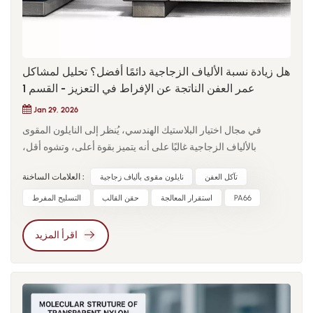
هل زيادة نسبة الألياف الزجاجية دائمًا أفضل؟ تحليل لمشاكل
عمر العفن الناتجة عن الإفراط في التعزيز - القسم 1
Jan 29, 2026
في مجال اختيار البلاستيك الهندسي، يُنظر إلى النايلون المقوى
بالألياف الزجاجية غالبًا على أنه يتميز بقوة أعلى، وتشوه أقل،
وموثوقية محسّنة. خلال المراحل الأولى من المشروع، تفترض فرق
تآكل العفن
نايلون مقوى بألياف زجاجية
العلامات الساخنة :
التصميم في كثير من الأحيان أن زيادة محتوى الألياف الزجاجية حل
مباشر: إذا GF30 إذا لم يكن ذلك كافياً، فسيتم النظر في GF40 أو حتى
PA66
استقرار المعالجة
حقن القالب
التسليح المفرط
درجات أعلى. ومع ذلك، تُظهر تجربة التصنيع الحقيقية بشكل متزايد أن
التعزيز المفرط يُدخل مخاطر نظامية يتم التقليل من شأنها، لا سيما
اقرأ المزيد
تلك المتعلقة بتآكل القوالب، وعدم استقرار عمليات التصنيع، وارتفاع
تكاليف الإنتاج على المدى الطويل..في مشروع تصنيع غلاف إلكتروني
للسيارات، تم اختيار مادة PA66 GF30 مبدئيًا. ونظرًا لمخاطر التشوه
تحت تأثير الاهتزازات ذات درجات الحرارة العالية، تم رفع نسبة