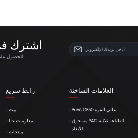
اشترك في 
للحصول على 
العلامات الساخنة
رابط سريع
Pa66 GF50 عالي القوة
بيت
مسحوق PA12 للطباعة ثلاثية
معلومات عنا
الأبعاد
منتجات