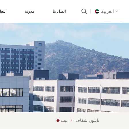
العربية
اتصل بنا
مدونة
التع
English
русский
português
العربية
中文
نايلون شفاف
بيت