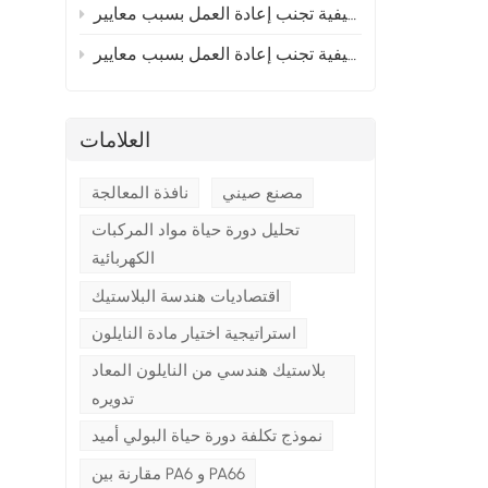
إلى أوروبا؟ القسم 2
 إلى أوروبا؟ القسم 1
ا
العلامات
مصنع صيني
نافذة المعالجة
تحليل دورة حياة مواد المركبات
الكهربائية
اقتصاديات هندسة البلاستيك
استراتيجية اختيار مادة النايلون
بلاستيك هندسي من النايلون المعاد
تدويره
نموذج تكلفة دورة حياة البولي أميد
مقارنة بين PA6 و PA66