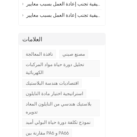
إلى أوروبا؟ القسم 2
 إلى أوروبا؟ القسم 1
ا
العلامات
مصنع صيني
نافذة المعالجة
تحليل دورة حياة مواد المركبات
الكهربائية
اقتصاديات هندسة البلاستيك
استراتيجية اختيار مادة النايلون
بلاستيك هندسي من النايلون المعاد
تدويره
نموذج تكلفة دورة حياة البولي أميد
مقارنة بين PA6 و PA66