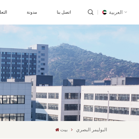
العربية
اتصل بنا
مدونة
التع
English
русский
português
العربية
中文
البوليمر البصري
بيت