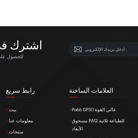
اشترك في 
للحصول على 
العلامات الساخنة
رابط سريع
Pa66 GF50 عالي القوة
بيت
مسحوق PA12 للطباعة ثلاثية
معلومات عنا
الأبعاد
منتجات