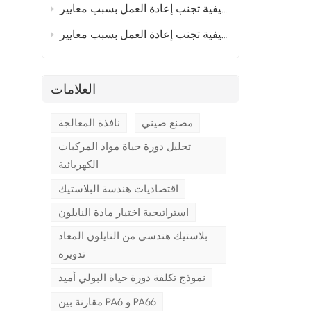
إلى أوروبا؟ القسم 2
 إلى أوروبا؟ القسم 1
ح
العلامات
مصنع صيني
نافذة المعالجة
تحليل دورة حياة مواد المركبات
الكهربائية
اقتصاديات هندسة البلاستيك
استراتيجية اختيار مادة النايلون
بلاستيك هندسي من النايلون المعاد
تدويره
نموذج تكلفة دورة حياة البولي أميد
مقارنة بين PA6 و PA66