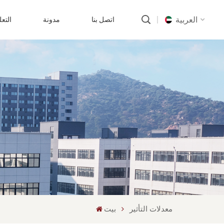
العربية
اتصل بنا
مدونة
التع
English
русский
português
العربية
中文
معدلات التأثير
بيت