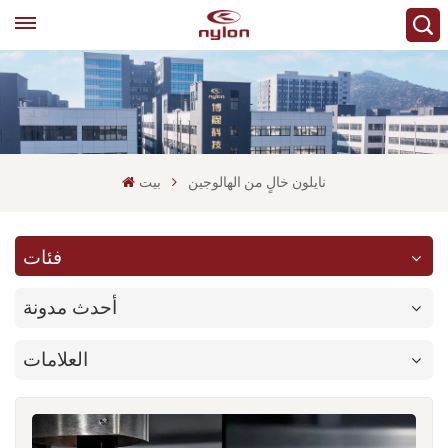
نايلون خالٍ من الهالوجين
بيت
فئات
أحدث مدونة
العلامات