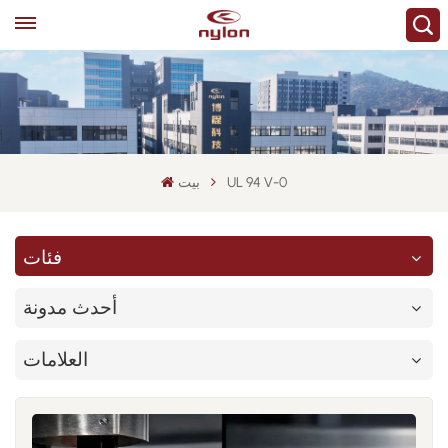
UL 94 V-0
بيت
فئات
أحدث مدونة
العلامات