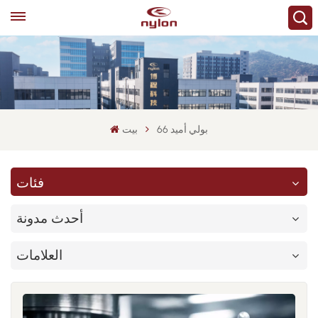
بولي أميد 66
بيت
فئات
أحدث مدونة
العلامات