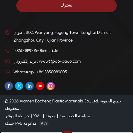
الواقعية في المطابخ الصناعية وخطوط الإنتاج. ويضمن التركيز على
حدود الهجرة المحددة (SML) للكابرولاكتام والمواد الكيميائية المتبقية
الأخرى هامش أمان أعلى. بالنسبة للمصنعين العالميين، يُعدّ التوفيق
بين متطلبات إدارة الغذاء والدواء الأمريكية (FDA) وLFGB أمرًا بالغ
الأهمية، مما يستلزم اختيارًا دقيقًا للمواد المضافة التي تتسم بالفعالية
عنوان : B02, Wanyang, Fugong Town, Longhai District,
التقنية والخمول السمّي، وبالتالي حماية الصحة العامة في مختلف
Zhangzhou City, Fujian Province
الأنظمة التنظيمية.
هاتف : +86 -13850089005
بريد إلكتروني : www@pa6-pa66.com
WhatsApp : +8613850089005
© 2026 Xiamen Bocheng Plastic Materials Co., Ltd. جميع الحقوق
محفوظة .
سياسة الخصوصية
|
مدونة
|
XML
|
خريطة الموقع
شبكة IPv6 مدعومة