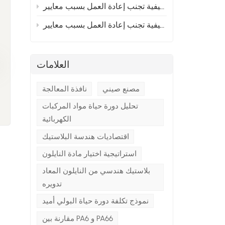
إلى أوروبا؟ القسم 2
 إلى أوروبا؟ القسم 1
العلامات
مصنع صيني
نافذة المعالجة
تحليل دورة حياة مواد المركبات
الكهربائية
اقتصاديات هندسة البلاستيك
استراتيجية اختيار مادة النايلون
بلاستيك هندسي من النايلون المعاد
تدويره
نموذج تكلفة دورة حياة البولي أميد
مقارنة بين PA6 و PA66