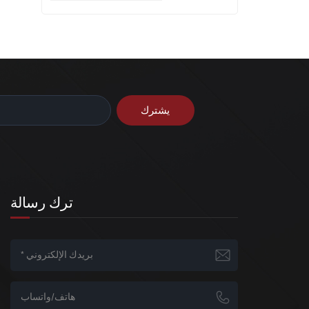
ا
ترك رسالة
ا
ت