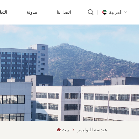
العربية
اتصل بنا
مدونة
التع
English
русский
português
العربية
中文
هندسة البوليمر
بيت