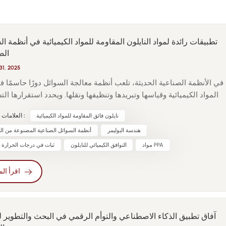
تطبيقات رائدة لمواد النايلون المقاومة للمواد الكيميائية في أنظمة ا
الص
31, 2025
في الأنظمة الصناعية الحديثة، تلعب أنظمة معالجة السوائل دورًا حاسمًا 
المواد الكيميائية وقياسها وتبريدها وتنظيفها ونقلها. ويحدد استقرارها ال
بشكل مباشر سلامة المعدات وموثوقيتها وعمرها الافتراضي. ومع تزايد 
نايلون فائق المقاومة للمواد الكيميائية
العلامات الساخنة :
متطلبات نقاء المواد وسلامة منع التسرب والموثوقية على المدى الطو
هندسة البوليمر
أنظمة السوائل الصناعية المصنوعة من الن
صناعات مثل الكيماويات وأشباه الموصلات والأدوية والطاقة الجديدة وال
المتقدم، بدأت المواد المعدنية التقليدية والبلاستيك الهندسي التقليدي في
مواد PPA
التوافق الكيميائي للنايلون
ثبات في درجات الحرارة ال
قصورها تدريجيًا. في هذا السياق، مواد نايلون فائقة المقاومة للمواد الكي
وقد برزت كإنجاز تكنولوجي رئيسي لتطبيقات أنظمة السوائل الصناعية.
اقرأ الم
أنظمة السوائل الصناعية لبيئات كيميائية بالغة التعقيد، بما في ذلك ا
القوية، والقلويات القوية، والكحولات، والكيتونات، والإسترات، وال
العضوية، والسوائل متعددة المكونات التي تحتوي على أملاح ومواد مضافة.
آفاق تطبيق الذكاء الاصطناعي والتوأم الرقمي في البحث والتطوير ل
مواد النايلون التقليدية إلى المعاناة من التحلل المائي والتورم وا