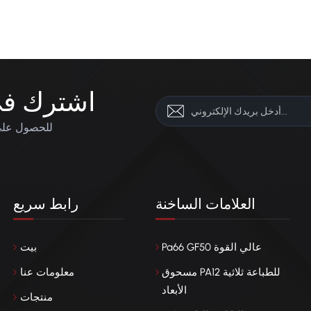
اشترك في 
للحصول على 
العلامات الساخنة
رابط سريع
Pa66 GF50 عالي القوة
بيت
مسحوق PA12 للطباعة ثلاثية
معلومات عنا
الأبعاد
منتجات