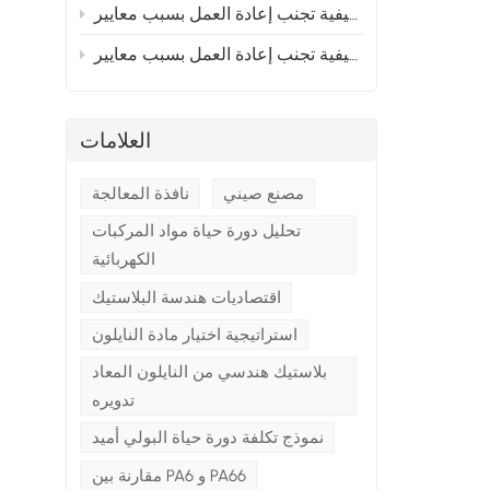
إلى أوروبا؟ القسم 2
 إلى أوروبا؟ القسم 1
العلامات
مصنع صيني
نافذة المعالجة
تحليل دورة حياة مواد المركبات
الكهربائية
أ
اقتصاديات هندسة البلاستيك
استراتيجية اختيار مادة النايلون
بلاستيك هندسي من النايلون المعاد
تدويره
نموذج تكلفة دورة حياة البولي أميد
مقارنة بين PA6 و PA66