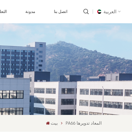
العربية
اتصل بنا
مدونة
التع
English
русский
português
العربية
中文
PA66 المعاد تدويرها
بيت