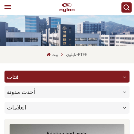
نايلون-PTFE
بيت
فئات
أحدث مدونة
العلامات