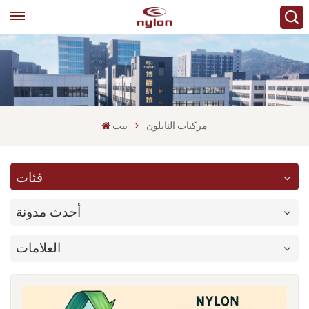
مركبات النايلون
بيت
فئات
أحدث مدونة
العلامات