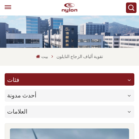
تقوية ألياف الزجاج النايلون
بيت
فئات
أحدث مدونة
العلامات