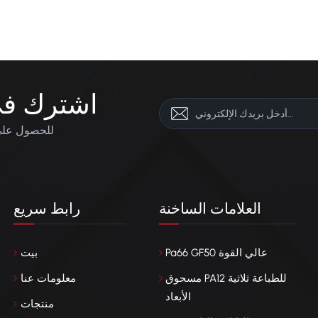
اشترك في 
للحصول على 
العلامات الساخنة
رابط سريع
Pa66 GF50 عالي القوة
بيت
مسحوق PA12 للطباعة ثلاثية
معلومات عنا
الأبعاد
منتجات