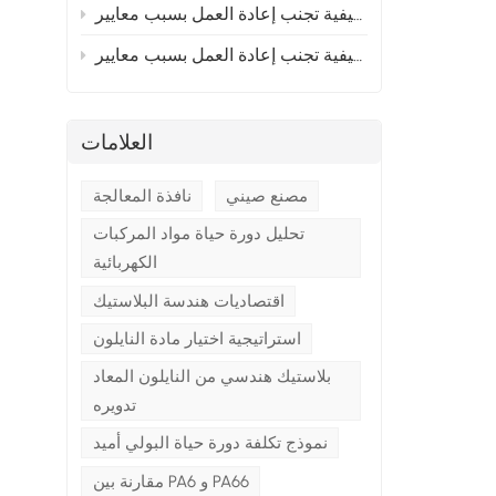
إلى أوروبا؟ القسم 2
 إلى أوروبا؟ القسم 1
العلامات
مصنع صيني
نافذة المعالجة
تحليل دورة حياة مواد المركبات
الكهربائية
اقتصاديات هندسة البلاستيك
استراتيجية اختيار مادة النايلون
بلاستيك هندسي من النايلون المعاد
تدويره
نموذج تكلفة دورة حياة البولي أميد
مقارنة بين PA6 و PA66