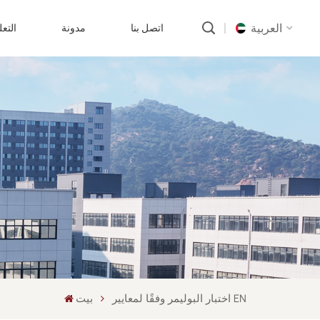
العربية
اتصل بنا
مدونة
التع
English
русский
português
العربية
中文
اختبار البوليمر وفقًا لمعايير EN
بيت