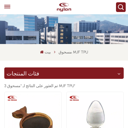
مسحوق MJF TPU
بيت
فئات المنتجات
3 تم العثور على النتائج لـ "مسحوق MJF TPU"