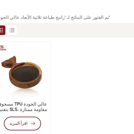
1 تم العثور على النتائج لـ "راتنج طباعة ثلاثية الأبعاد عالي الجودة"
مسحوق TPU عالي الجو
بتقنية SLS، مقاومة م
للإجهاد
اقرأ المزيد