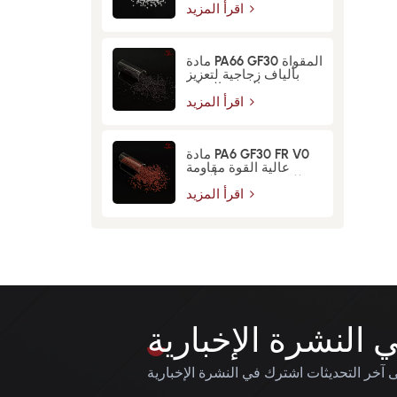
اقرأ المزيد
مادة PA66 GF30 المقواة
بألياف زجاجية لتعزيز
القوة والمتانة
اقرأ المزيد
مادة PA6 GF30 FR V0
عالية القوة مقاومة
للحريق معززة بألياف
زجاجية
اقرأ المزيد
النشرة الإخبارية
آخر التحديثات اشترك في النشرة الإخبارية