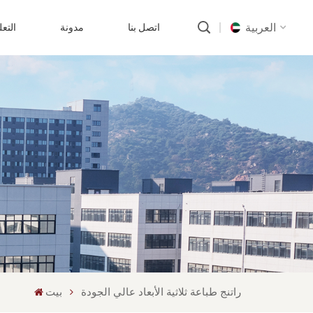
العربية
اتصل بنا
مدونة
التع
English
русский
português
العربية
中文
راتنج طباعة ثلاثية الأبعاد عالي الجودة
بيت