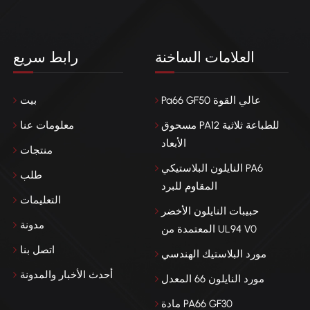
العلامات الساخنة
رابط سريع
Pa66 GF50 عالي القوة
بيت
مسحوق PA12 للطباعة ثلاثية
معلومات عنا
الأبعاد
منتجات
النايلون البلاستيكي PA6
طلب
المقاوم للبرد
التعليمات
حبيبات النايلون الأخضر
مدونة
المعتمدة من UL94 V0
اتصل بنا
مورد البلاستيك الهندسي
أحدث الأخبار والمدونة
مورد النايلون 66 المعدل
مادة PA66 GF30