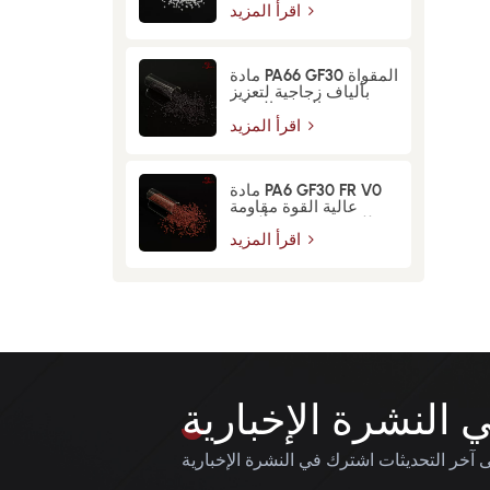
اقرأ المزيد
مادة PA66 GF30 المقواة
بألياف زجاجية لتعزيز
القوة والمتانة
اقرأ المزيد
مادة PA6 GF30 FR V0
عالية القوة مقاومة
للحريق معززة بألياف
زجاجية
اقرأ المزيد
النشرة الإخبارية
آخر التحديثات اشترك في النشرة الإخبارية