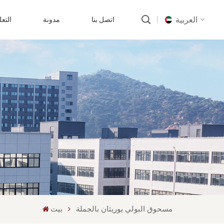
العربية
اتصل بنا
مدونة
التع
English
русский
português
العربية
中文
مسحوق البولي يوريثان بالجملة
بيت