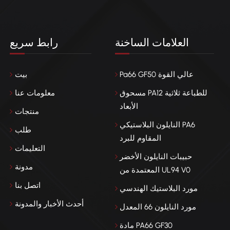
العلامات الساخنة
رابط سريع
Pa66 GF50 عالي القوة
بيت
مسحوق PA12 للطباعة ثلاثية
معلومات عنا
الأبعاد
منتجات
النايلون البلاستيكي PA6
طلب
المقاوم للبرد
التعليمات
حبيبات النايلون الأخضر
مدونة
المعتمدة من UL94 V0
اتصل بنا
مورد البلاستيك الهندسي
أحدث الأخبار والمدونة
مورد النايلون 66 المعدل
مادة PA66 GF30