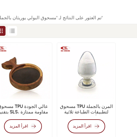
2 تم العثور على النتائج لـ "مسحوق البولي يوريثان بالجملة"
مسحوق TPU المرن بالجملة
مسحوق TPU عالي الجو
لتطبيقات الطباعة ثلاثية
بتقنية SLS، مقاومة م
الأبعاد التجارية
للإجهاد
اقرأ المزيد
اقرأ المزيد