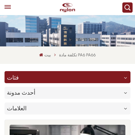
تكلفة مادة PA6 PA66
بيت
فئات
أحدث مدونة
العلامات