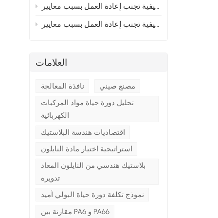
إلى أوروبا؟ القسم 2
 إلى أوروبا؟ القسم 1
ا
العلامات
مصنع صيني
نافذة المعالجة
تحليل دورة حياة مواد المركبات
الكهربائية
اقتصاديات هندسة البلاستيك
استراتيجية اختيار مادة النايلون
بلاستيك هندسي من النايلون المعاد
تدويره
نموذج تكلفة دورة حياة البولي أميد
مقارنة بين PA6 و PA66