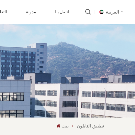
العربية
اتصل بنا
مدونة
التع
English
русский
português
العربية
中文
تطبيق النايلون
بيت