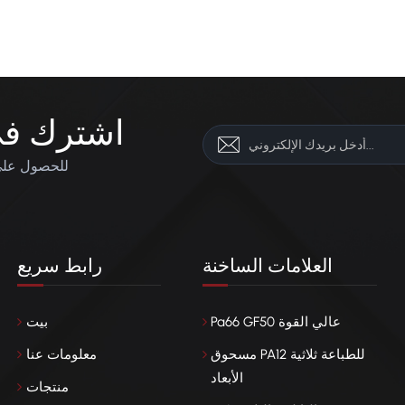
اشترك في 
للحصول على 
العلامات الساخنة
رابط سريع
Pa66 GF50 عالي القوة
بيت
مسحوق PA12 للطباعة ثلاثية
معلومات عنا
الأبعاد
منتجات