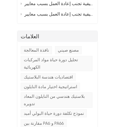
إلى أوروبا؟ القسم 2
 إلى أوروبا؟ القسم 1
العلامات
ل
مصنع صيني
نافذة المعالجة
تحليل دورة حياة مواد المركبات
الكهربائية
اقتصاديات هندسة البلاستيك
استراتيجية اختيار مادة النايلون
بلاستيك هندسي من النايلون المعاد
تدويره
نموذج تكلفة دورة حياة البولي أميد
مقارنة بين PA6 و PA66