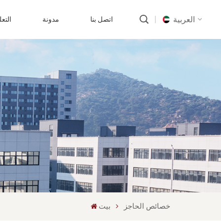
العربية
اتصل بنا
مدونة
التع
English
русский
português
العربية
中文
خصائص الحاجز
بيت