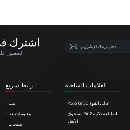
الحاجزة النانوية المركبة.
اشترك في 
للحصول على 
العلامات الساخنة
رابط سريع
Pa66 GF50 عالي القوة
بيت
مسحوق PA12 للطباعة ثلاثية
معلومات عنا
الأبعاد
منتجات