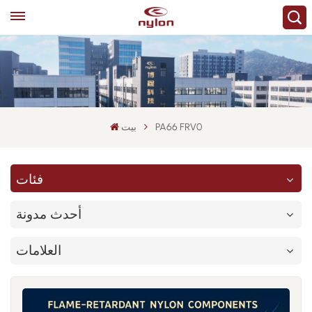
PA66 FRV0
بيت
فئات
أحدث مدونة
العلامات