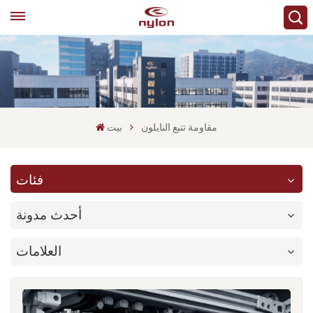
مقاومة تتبع النايلون
بيت
فئات
أحدث مدونة
العلامات