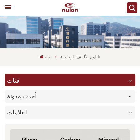
نايلون الألياف الزجاجية
بيت
فئات
أحدث مدونة
العلامات