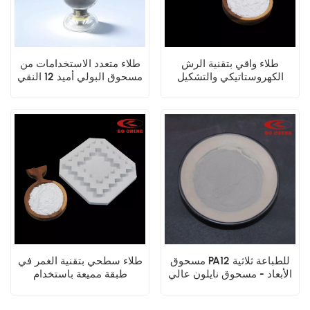
طلاء واقي بتقنية الرش
طلاء متعدد الاستخدامات من
الكهروستاتيكي والتشكيل
مسحوق البولي أميد 12 النقي
بالغمس للأجهزة الدقيقة
(PA12) بتقنية الطباعة ثلاثية
المصنوعة من مسحوق PA12
الأبعاد، قالب غمس، طلاء تلبيد
إلكتروستاتيكي
مسحوق PA12 للطباعة ثلاثية
طلاء سطحي بتقنية الغمر في
الأبعاد - مسحوق نايلون عالي
طبقة مميعة باستخدام
القوة
مسحوق المعادن PA12 البكر،
والرش الكهروستاتيكي