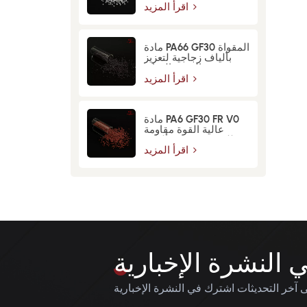
اقرأ المزيد
مادة PA66 GF30 المقواة
بألياف زجاجية لتعزيز
القوة والمتانة
اقرأ المزيد
مادة PA6 GF30 FR V0
عالية القوة مقاومة
للحريق معززة بألياف
زجاجية
اقرأ المزيد
النشرة الإخبارية
آخر التحديثات اشترك في النشرة الإخبارية