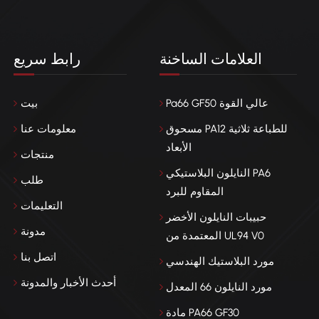
العلامات الساخنة
رابط سريع
Pa66 GF50 عالي القوة
بيت
مسحوق PA12 للطباعة ثلاثية
معلومات عنا
الأبعاد
منتجات
النايلون البلاستيكي PA6
طلب
المقاوم للبرد
التعليمات
حبيبات النايلون الأخضر
مدونة
المعتمدة من UL94 V0
اتصل بنا
مورد البلاستيك الهندسي
أحدث الأخبار والمدونة
مورد النايلون 66 المعدل
مادة PA66 GF30