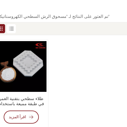
1 تم العثور على النتائج لـ "مسحوق الرش السطحي الكهروستاتيكي"
طلاء سطحي بتقنية الغمر
في طبقة مميعة باستخدام
مسحوق المعادن PA12 الب
والرش الكهروستاتيكي
اقرأ المزيد