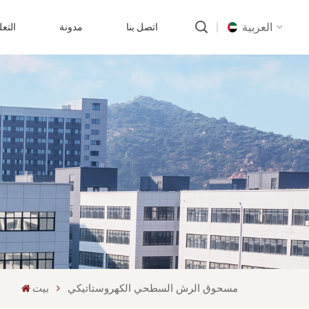
العربية
اتصل بنا
مدونة
التع
English
русский
português
العربية
中文
مسحوق الرش السطحي الكهروستاتيكي
بيت