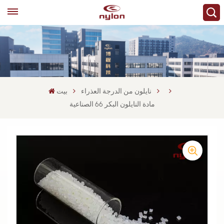
نايلون من الدرجة العذراء
بيت
مادة النايلون البكر 66 الصناعية