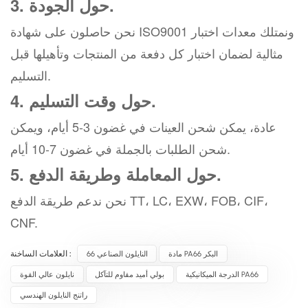
3. حول الجودة.
نحن حاصلون على شهادة ISO9001 ونمتلك معدات اختبار
مثالية لضمان اختبار كل دفعة من المنتجات وتأهيلها قبل
التسليم.
4. حول وقت التسليم.
عادة، يمكن شحن العينات في غضون 3-5 أيام، ويمكن
شحن الطلبات بالجملة في غضون 7-10 أيام.
5. حول المعاملة وطريقة الدفع.
نحن ندعم طريقة الدفع TT، LC، EXW، FOB، CIF،
CNF.
مادة PA66 البكر
النايلون الصناعي 66
العلامات الساخنة :
الدرجة الميكانيكية PA66
بولي أميد مقاوم للتآكل
نايلون عالي القوة
راتنج النايلون الهندسي