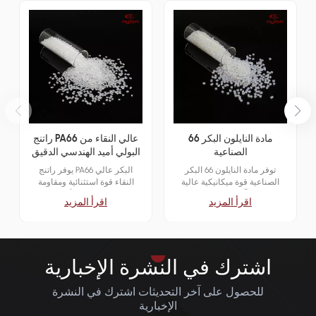
مادة النايلون البكر 66
راتنج PA66 عالي النقاء من
الصناعية
البولي أميد الهندسي الدقيق
توفر مادة النايلون 66 البكر
يوفر راتنج PA66 البكر عالي
الصناعية قوة ميكانيكية عالية
النقاء قوة استثنائية ومقاومة
ومقاومة للتآكل والاستقرار، وهي
للحرارة واستقرارًا أبعاديًا، مما
اقرأ المزيد
اقرأ المزيد
مصممة للتطبيقات الشاقة في
يجعله مثاليًا لتطبيقات الهندسة
صناعات السيارات والإلكترونيات
الدقيقة حيث يكون الاتساق
والآلات.
والأداء أمرًا بالغ الأهمية.
اشترك في النشرة الإخبارية
للحصول على آخر التحديثات اشترك في النشرة
الإخبارية