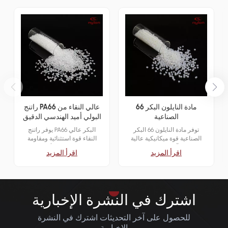
مادة النايلون البكر 66
راتنج PA66 عالي النقاء من
الصناعية
البولي أميد الهندسي الدقيق
توفر مادة النايلون 66 البكر
يوفر راتنج PA66 البكر عالي
الصناعية قوة ميكانيكية عالية
النقاء قوة استثنائية ومقاومة
ومقاومة للتآكل والاستقرار، وهي
للحرارة واستقرارًا أبعاديًا، مما
اقرأ المزيد
اقرأ المزيد
مصممة للتطبيقات الشاقة في
يجعله مثاليًا لتطبيقات الهندسة
صناعات السيارات والإلكترونيات
الدقيقة حيث يكون الاتساق
والآلات.
والأداء أمرًا بالغ الأهمية.
اشترك في النشرة الإخبارية
للحصول على آخر التحديثات اشترك في النشرة
الإخبارية