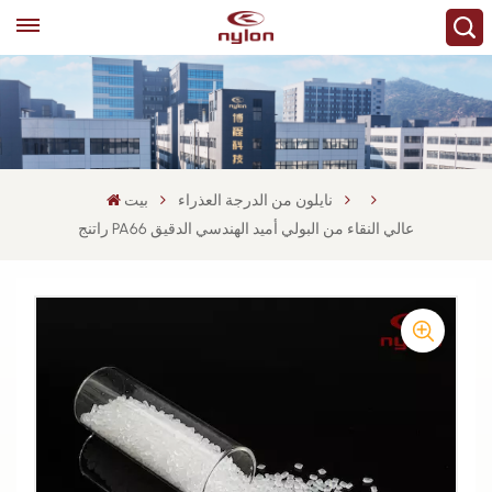
نايلون من الدرجة العذراء
بيت
راتنج PA66 عالي النقاء من البولي أميد الهندسي الدقيق