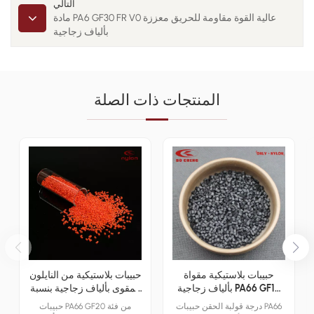
التالي
مادة PA6 GF30 FR V0 عالية القوة مقاومة للحريق معززة
بألياف زجاجية
المنتجات ذات الصلة
حبيبات بلاستيكية مقواة
حبيبات بلاستيكية من النايلون
بألياف زجاجية PA66 GF15
المقوى بألياف زجاجية بنسبة
بنسبة 15%
20% PA66 GF20
درجة قولبة الحقن حبيبات PA66
حبيبات PA66 GF20 من فئة