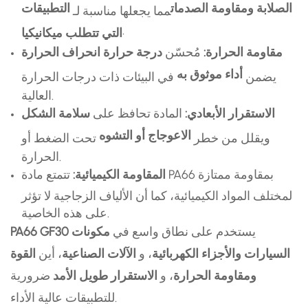
الصلابة ومقاومة الصدمات
التطبيقات
مما يجعلها مناسبة لـ
.
التي تتطلب ميكانيكيا
مقاومة الحرارة:
مُحسّن
درجة حرارة انحراف الحرارة
أداء موثوق به
يضمن
في البيئات ذات درجات الحرارة
العالية.
الاستقرار الأبعادي:
المادة تحافظ على
سلامة الشكل
الاعوجاج أو التشوه
ويقلل من خطر
تحت الضغط أو
الحرارة.
المقاومة الكيميائية:
تتمتع مادة PA66 بمقاومة ممتازة
لمختلف المواد الكيميائية، كما أن الألياف الزجاجية لا تؤثر
على هذه الخاصية.
يستخدم على نطاق واسع في
مكونات
PA66 GF30
السيارات والأجزاء الكهربائية
، و
الآلات الصناعية
، أين
القوة
ومقاومة الحرارة
، و
الاستقرار طويل الأمد
ضرورية
للتطبيقات عالية الأداء.