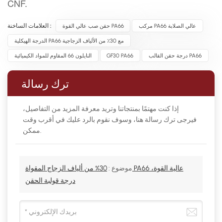
CNF.
مركب PA66 عالي الصلابة
حقن صب عالي القوة PA66
العلامات الساخنة :
الدرجة الهيكلية PA66 مع 30٪ من الألياف الزجاجية
درجة حقن القالب PA66
GF30 PA66
النايلون 66 المقاوم للمواد الكيميائية
ترك رسالة
إذا كنت مهتمًا بمنتجاتنا وتريد معرفة المزيد من التفاصيل،
فيرجى ترك رسالة هنا، وسوف نقوم بالرد عليك في أقرب وقت
ممكن.
موضوع :
30% من ألياف الزجاج المقواة PA66 عالية القوة،
درجة قولبة الحقن