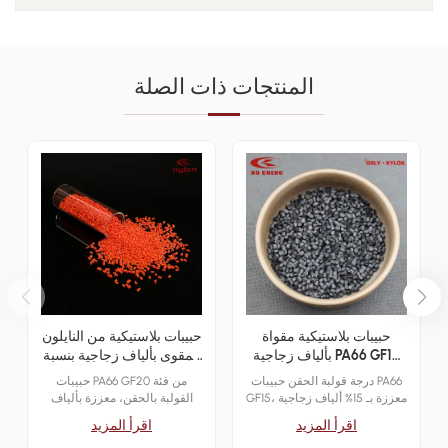
المنتجات ذات الصلة
حبيبات بلاستيكية مقواة
حبيبات بلاستيكية من النايلون
بألياف زجاجية PA66 GF15
المقوى بألياف زجاجية بنسبة
بنسبة 15%
20% PA66 GF20
درجة قولبة الحقن حبيبات PA66
حبيبات PA66 GF20 من فئة
GF15، معززة بـ 15% ألياف زجاجية
القولبة بالحقن، معززة بألياف
لتعزيز مقاومة الصدمات والقوة
زجاجية بنسبة 20% لتعزيز مقاومة
اقرأ المزيد
اقرأ المزيد
الميكانيكية. مثالي ل قطع غيار
الصدمات والقوة الميكانيكية.