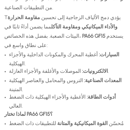
من التطبيقات الصناعية.
يؤدي دمج الألياف الزجاجية إلى تحسين
مقاومة الحرارة
T
والأداء الميكانيكي ومقاومة التآكل
مما يضمن أداءً ثابتًا في
يستخدم
PA66 GF15
البيئات الصعبة. بفضل هذه الخصائص،
على نطاق واسع في:
السيارات:
أغطية المحرك والمكونات الداخلية والأجزاء
الهيكلية.
الموصلات والأغلفة والأجزاء العازلة.
الالكترونيات:
المعدات الصناعية:
التروس والمحامل والعناصر الهيكلية
المتينة.
أدوات الطاقة:
الأغطية والأجزاء الهيكلية ذات الضغط
العالي.
لماذا تختار PA66 GF15؟
مُحسّن
القوة الميكانيكية والمتانة
للتطبيقات ذات الضغط