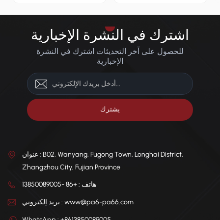
السيارات، والأجهزة الإلكترونية،
مثالي لأجزاء السيارات والأجهزة
والأدوات الكهربائية، والتروس
الإلكترونية والأدوات الكهربائية
الصناعية، مما يوفر متانة طويلة
والتروس الصناعية، مما يوفر
الأمد في البيئات الصعبة. توريد
متانة طويلة الأمد في البيئات
اشترك في النشرة الإخبارية
المصنع مباشرة مع خيارات قابلة
الصعبة. توريد مباشر من المصنع
للتخصيص متاحة لتلبية احتياجات
مع ألوان قابلة للتخصيص لتلبية
للحصول على آخر التحديثات اشترك في النشرة
التطبيقات المتنوعة.
احتياجات التطبيقات المختلفة.
الإخبارية
عنوان : B02, Wanyang, Fugong Town, Longhai District,
Zhangzhou City, Fujian Province
هاتف : +86 -13850089005
بريد إلكتروني : www@pa6-pa66.com
WhatsApp : +8613850089005