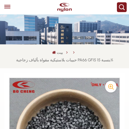
بيت
حبيبات بلاستيكية مقواة بألياف زجاجية PA66 GF15 بنسبة 15%