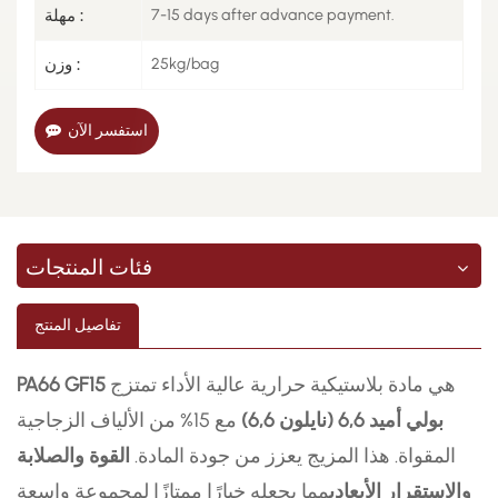
7-15 days after advance payment.
مهلة :
25kg/bag
وزن :
استفسر الآن
فئات المنتجات
تفاصيل المنتج
هي مادة بلاستيكية حرارية عالية الأداء تمتزج
PA66 GF15
بولي أميد 6,6 (نايلون 6,6)
مع 15% من الألياف الزجاجية
المقواة. هذا المزيج يعزز من جودة المادة.
القوة والصلابة
والاستقرار الأبعادي
مما يجعله خيارًا ممتازًا لمجموعة واسعة