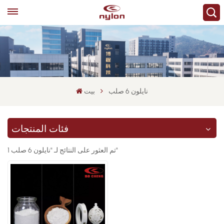
نايلون 6 صلب
بيت
فئات المنتجات
1 تم العثور على النتائج لـ "نايلون 6 صلب"