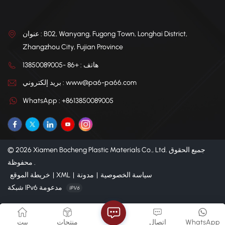
عنوان : B02, Wanyang, Fugong Town, Longhai District,
Zhangzhou City, Fujian Province
هاتف : +86 -13850089005
بريد إلكتروني : www@pa6-pa66.com
WhatsApp : +8613850089005
© 2026 Xiamen Bocheng Plastic Materials Co., Ltd. جميع الحقوق
محفوظة .
سياسة الخصوصية
|
مدونة
|
XML
|
خريطة الموقع
شبكة IPv6 مدعومة
WhatsApp
اتصال
منتجات
بيت