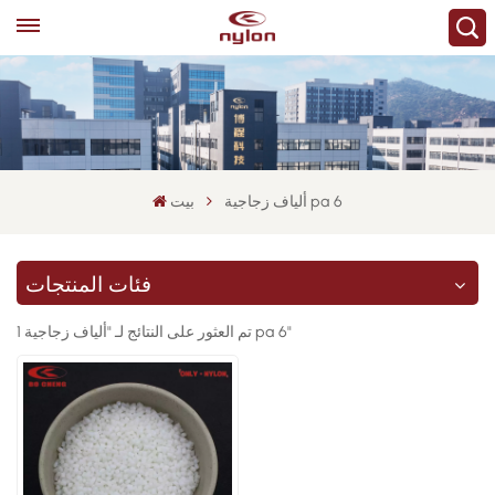
ألياف زجاجية pa 6
بيت
فئات المنتجات
1 تم العثور على النتائج لـ "ألياف زجاجية pa 6"