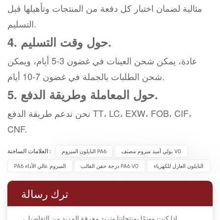
مثالية لضمان اختبار كل دفعة من المنتجات وتأهيلها قبل
التسليم.
4. حول وقت التسليم.
عادة، يمكن شحن العينات في غضون 3-5 أيام، ويمكن
شحن الطلبات بالجملة في غضون 7-10 أيام.
5. حول المعاملة وطريقة الدفع.
نحن ندعم طريقة الدفع TT، LC، EXW، FOB، CIF،
CNF.
بولي أميد مبروم مصنف V0
النايلون المبروم PA6
العلامات الساخنة :
النايلون العازل للكهرباء
درجة حقن القالب PA6 V0
PA6 المبروم عالي الأداء
ترك رسالة
إذا كنت مهتمًا بمنتجاتنا وتريد معرفة المزيد من التفاصيل،