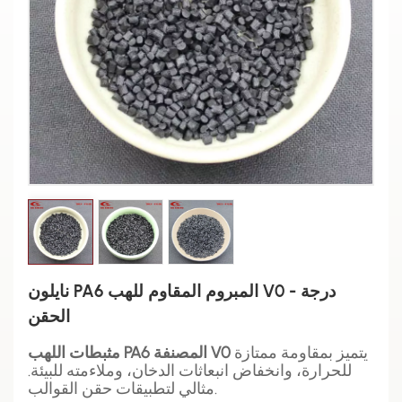
نايلون PA6 المبروم المقاوم للهب V0 - درجة
الحقن
يتميز بمقاومة ممتازة
مثبطات اللهب PA6 المصنفة V0
للحرارة، وانخفاض انبعاثات الدخان، وملاءمته للبيئة.
مثالي لتطبيقات حقن القوالب.