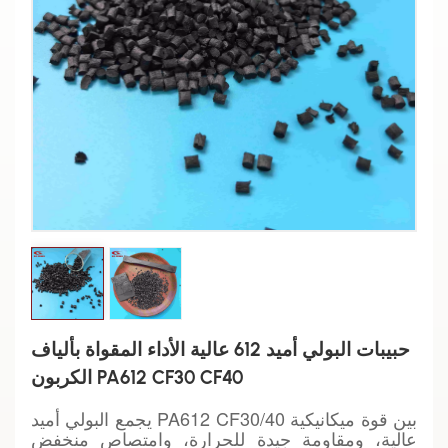
حبيبات البولي أميد 612 عالية الأداء المقواة بألياف
الكربون PA612 CF30 CF40
يجمع البولي أميد PA612 CF30/40 بين قوة ميكانيكية
عالية، ومقاومة جيدة للحرارة، وامتصاص منخفض