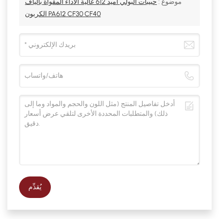
موضوع :
حبيبات البولي أميد 612 عالية الأداء المقواة بألياف
الكربون PA612 CF30 CF40
يُقدِّم