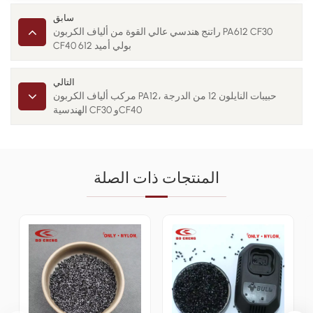
سابق
راتنج هندسي عالي القوة من ألياف الكربون PA612 CF30
CF40 بولي أميد 612
التالي
مركب ألياف الكربون PA12، حبيبات النايلون 12 من الدرجة
الهندسية CF30 وCF40
المنتجات ذات الصلة