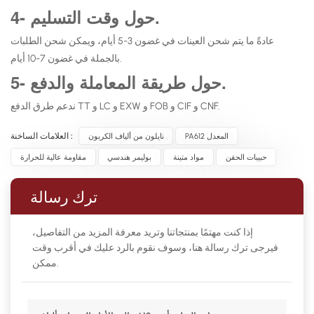
4- حول وقت التسليم.
عادةً ما يتم شحن العينات في غضون 3-5 أيام، ويمكن شحن الطلبات
بالجملة في غضون 7-10 أيام.
5- حول طريقة المعاملة والدفع.
ندعم طرق الدفع TT و LC و EXW و FOB و CIF و CNF.
PA612 المعدل
نايلون من ألياف الكربون
العلامات الساخنة :
حبيبات الحقن
مواد متينة
بوليمر هندسي
مقاومة عالية للحرارة
ترك رسالة
إذا كنت مهتمًا بمنتجاتنا وتريد معرفة المزيد من التفاصيل،
فيرجى ترك رسالة هنا، وسوف نقوم بالرد عليك في أقرب وقت
ممكن.