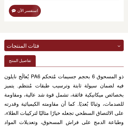
استفسر الآن
فئات المنتجات
تفاصيل المنتج
يُعالَج نايلون PA6 ذو المسحوق 6 بحجم جسيمات مُتحكم
فيه لضمان سيولة ثابتة وترسيب طبقات مُنتظم. يتميز
بخصائص ميكانيكية فائقة، تشمل قوة شد عالية، ومقاومة
للصدمات، وثباتًا بُعديًا. كما أن مقاومته الكيميائية وقدرته
على الالتصاق السطحي تجعله خيارًا مثاليًا لتركيبات الطلاء،
وطباعة الدمج على فراش المسحوق، وتعديلات المواد