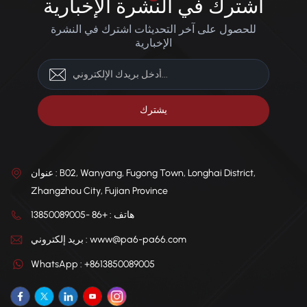
اشترك في النشرة الإخبارية
يوفر أجزاء مطبوعة بدقة أبعاد
يوفر أجزاء مطبوعة بدقة أبعاد
عالية، وأداء ميكانيكي قوي،
عالية، وأداء ميكانيكي قوي،
للحصول على آخر التحديثات اشترك في النشرة
ومتانة موثوقة. تتوفر منها درجات
ومتانة موثوقة. تتوفر منها درجات
متخصصة متعددة لتناسب
متخصصة متعددة لتناسب
الإخبارية
متطلبات التطبيقات المختلفة.
متطلبات التطبيقات المختلفة.
عنوان : B02, Wanyang, Fugong Town, Longhai District,
Zhangzhou City, Fujian Province
هاتف : +86 -13850089005
بريد إلكتروني : www@pa6-pa66.com
WhatsApp : +8613850089005