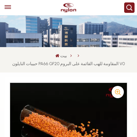
بيت
حبيبات النايلون PA66 GF20 المقاومة للهب القائمة على البروم V0