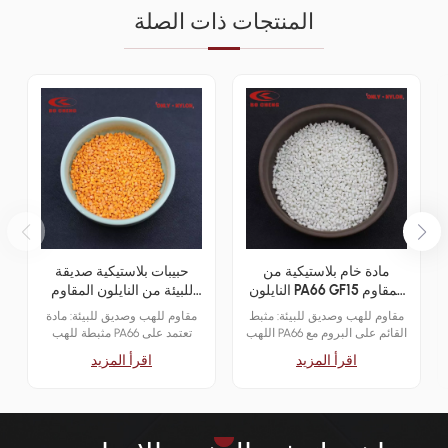
المنتجات ذات الصلة
مادة خام بلاستيكية من
حبيبات بلاستيكية صديقة
النايلون PA66 GF15 المقاوم
للبيئة من النايلون المقاوم
للهب القائم على البروم V0
للهب PA66 V0 القائم على
مقاوم للهب وصديق للبيئة: مثبط
مقاوم للهب وصديق للبيئة: مادة
البروم
اللهب PA66 القائم على البروم مع
مثبطة للهب PA66 تعتمد على
تصنيف UL 94 V-0، مما يضمن
البروم وحاصلة على شهادة UL
اقرأ المزيد
اقرأ المزيد
مقاومة عالية للهب وخصائص
94 V-0 (1.6 مم، 3.2 مم)، وتوفر
إطفاء ذاتية. التطبيقات الرئيسية:
مقاومة ممتازة للحريق وأداءً
يستخدم على نطاق واسع في
ميكانيكيًا. التطبيقات الرئيسية:
أجزاء السيارات والأجهزة
يستخدم على نطاق واسع في
الإلكترونية والأدوات الكهربائية
أجزاء السيارات والأجهزة