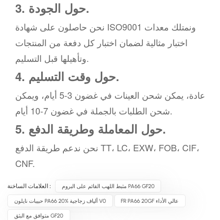
3. حول الجودة.
نحن حاصلون على شهادة ISO9001 ونمتلك معدات
اختبار مثالية لضمان اختبار كل دفعة من المنتجات
وتأهيلها قبل التسليم.
4. حول وقت التسليم.
عادة، يمكن شحن العينات في غضون 3-5 أيام، ويمكن
شحن الطلبات بالجملة في غضون 7-10 أيام.
5. حول المعاملة وطريقة الدفع.
نحن ندعم طريقة الدفع TT، LC، EXW، FOB، CIF،
CNF.
مثبط اللهب القائم على البروم PA66 GF20
العلامات الساخنة :
FR PA66 20GF عالي الأداء
حبيبات نايلون PA66 20% ألياف زجاجية V0
متوافق مع البثق GF20