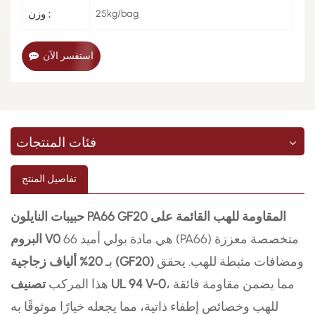
25kg/bag
وزن :
استفسر الآن
فئات المنتجات
تفاصيل المنتج
حبيبات النايلون PA66 GF20 المقاومة للهب القائمة على
هي مادة بولي أميد 66 (PA66) متخصصة معززة
البروم V0
ومضافات مثبطة للهب. يحقق
20% ألياف زجاجية (GF20)
بـ
، مما يضمن مقاومة فائقة
تصنيف UL 94 V-0
هذا المركب
للهب وخصائص إطفاء ذاتية، مما يجعله خيارًا موثوقًا به