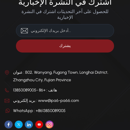
اشترك في النشرة الإخبارية
والتروس الصناعية. التخصيص
الإلكترونية والأدوات الكهربائية
متاح: توريد مباشر من المصنع مع
والتروس الصناعية. التخصيص
للحصول على آخر التحديثات اشترك في النشرة
تركيبات مصممة خصيصًا لتلبية
متاح: مصنع مباشرة ومصمم
المتطلبات المحددة.
لتلبية متطلبات محددة.
الإخبارية
عنوان : B02, Wanyang, Fugong Town, Longhai District,
Zhangzhou City, Fujian Province
هاتف : +86 -13850089005
بريد إلكتروني : www@pa6-pa66.com
WhatsApp : +8613850089005