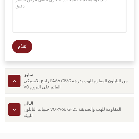
يُقدِّم
سابق
راتنج بلاستيكي PA66 GF30 من النايلون المقاوم للهب بدرجة
V0 القائم على البروم
التالي
حبيبات النايلون V0 PA66 GF25 المقاومة للهب والصديقة
للبيئة